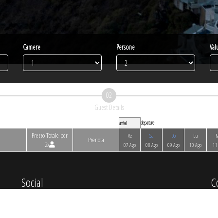
Camere
Persone
Val
02
Guest Details
departure
arrival
Prezzo Totale per
Ve
Sa
Do
Lu
Prenota
2x
07 Ago
08 Ago
09 Ago
10 Ago
11
Social
C