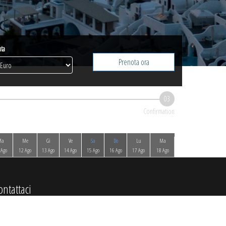
uta
Prenota ora
03
Confirmation
Ma
Me
Gi
Ve
Sa
Do
Lu
Ma
Me
Gi
 Ago
12 Ago
13 Ago
14 Ago
15 Ago
16 Ago
17 Ago
18 Ago
19 Ago
20 Ago
ontattaci
Imerovigli, Santorini, 84700, Greece
+306945756869