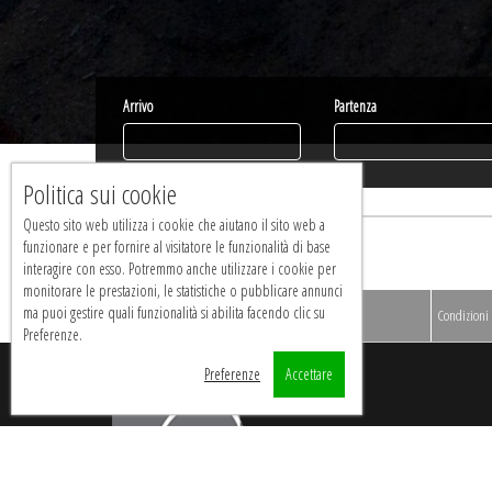
Arrivo
Partenza
Politica sui cookie
01
Questo sito web utilizza i cookie che aiutano il sito web a
Availability Results
funzionare e per fornire al visitatore le funzionalità di base
interagire con esso. Potremmo anche utilizzare i cookie per
monitorare le prestazioni, le statistiche o pubblicare annunci
ma puoi gestire quali funzionalità si abilita facendo clic su
{{roomTypeName}}
Condizioni
Preferenze.
Preferenze
Accettare