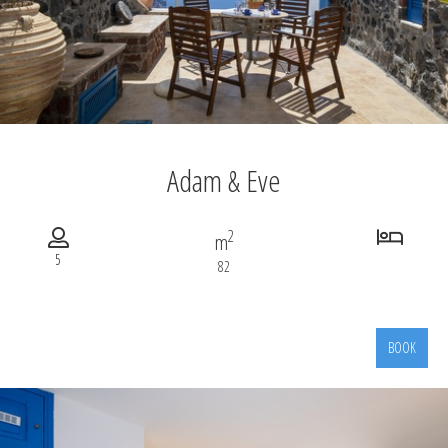
Adam & Eve
2
m
5
82
BOOK