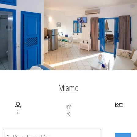
Miamo
2
m
2
40