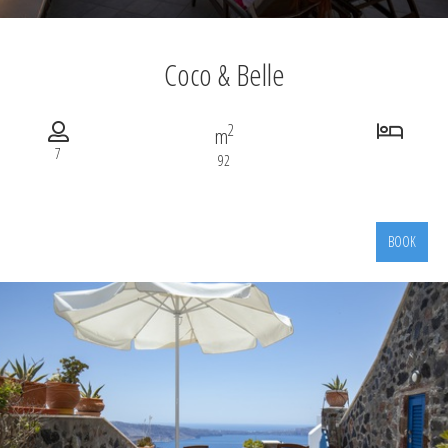
Coco & Belle
2
m
7
92
BOOK